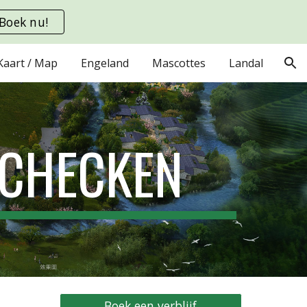
Boek nu!
ion
Kaart / Map
Engeland
Mascottes
Landal
NCHECKEN
Boek een verblijf