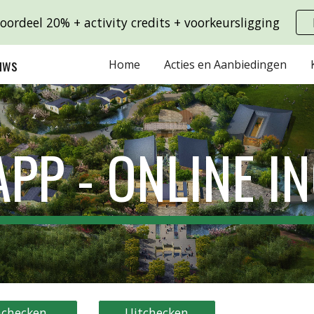
ordeel 20% + activity credits + voorkeursligging
ip to main content
Skip to navigat
uws
Home
Acties en Aanbiedingen
APP - ONLINE I
nchecken
Uitchecken