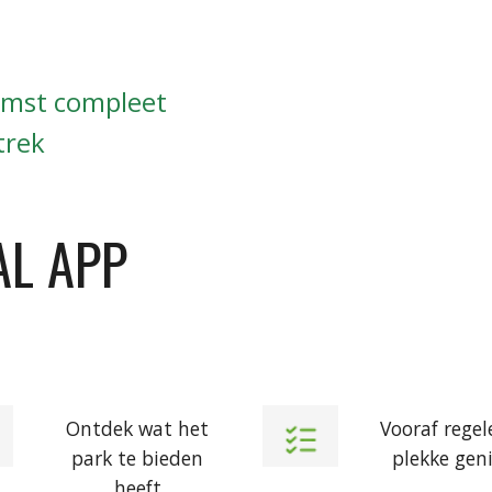
omst compleet
trek
AL APP
Ontdek wat het
Vooraf regel
park te bieden
plekke gen
heeft