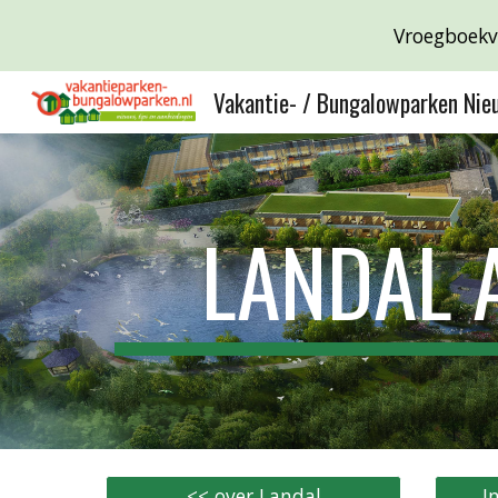
Vroegboekvo
Sk
Vakantie- / Bungalowparken Nie
LANDAL 
<< over Landal
I