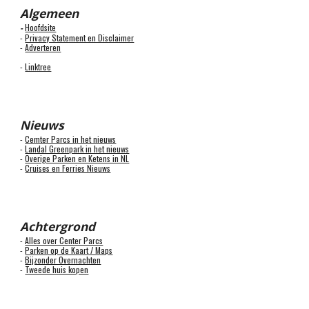
Algemeen
Hoofdsite
-
-
Privacy Statement en Disclaimer
-
Adverteren
-
Linktree
Nieuws
-
Cemter Parcs in het nieuws
-
Landal Greenpark in het nieuws
-
Overige Parken en Ketens in NL
-
Cruises en Ferries Nieuws
Achtergrond
-
Alles over Center Parcs
-
Parken op de Kaart / Maps
-
Bijzonder Overnachten
-
Tweede huis kopen