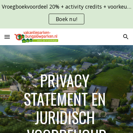
Vroegboekvoordeel 20% + activity credits + voorkeursligging
Skip to main content
Skip to navigation
Boek nu!
PRIVACY 
STATEMENT EN 
JURIDISCH 