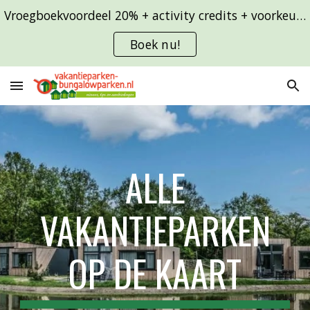
Vroegboekvoordeel 20% + activity credits + voorkeursligging
Skip to main content
Skip to navigation
Boek nu!
ALLE
VAKANTIEPARKEN
OP DE KAART