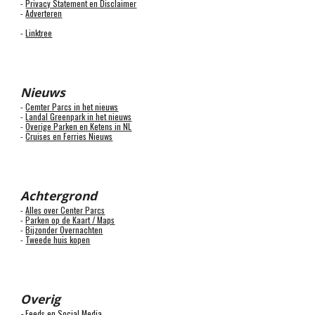
-
Privacy Statement en Disclaimer
-
Adverteren
-
Linktree
Nieuws
-
Cemter Parcs in het nieuws
-
Landal Greenpark in het nieuws
-
Overige Parken en Ketens in NL
-
Cruises en Ferries Nieuws
Achtergrond
-
Alles over Center Parcs
-
Parken op de Kaart / Maps
-
Bijzonder Overnachten
-
Tweede huis kopen
Overig
Feeds en Social Media
-