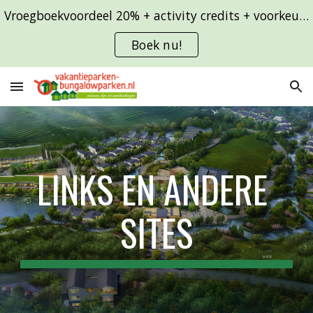
Vroegboekvoordeel 20% + activity credits + voorkeursligging
Skip to main content
Skip to navigation
Boek nu!
LINKS EN ANDERE 
SITES